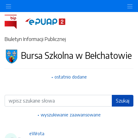
Ukryj/pokaż menu przedmiotowe
Uk
Biuletyn Informacji Publicznej
Bursa Szkolna w Bełchatowie
ostatnio dodane
Wyszukiwarka
Szukaj
wyszukiwanie zaawansowane
eWrota