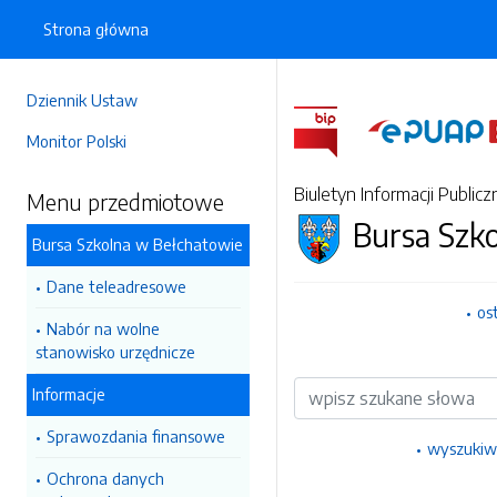
Strona główna
Dziennik Ustaw
Monitor Polski
Biuletyn Informacji Publicz
Menu przedmiotowe
Bursa Szk
Bursa Szkolna w Bełchatowie
Dane teleadresowe
os
Nabór na wolne
stanowisko urzędnicze
Wyszukiwarka
Informacje
Sprawozdania finansowe
wyszukiw
Ochrona danych