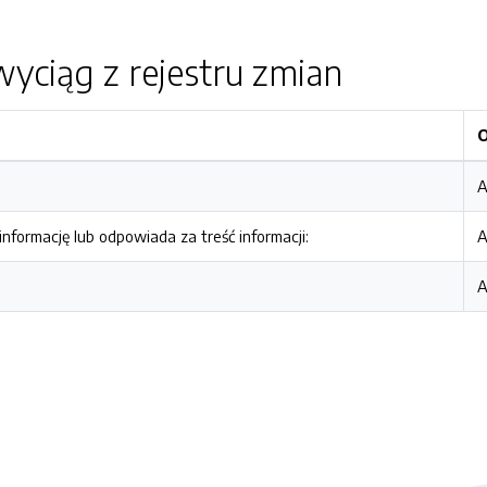
yciąg z rejestru zmian
A
nformację lub odpowiada za treść informacji:
A
A