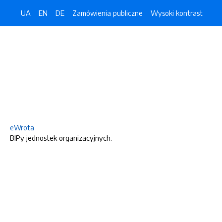
UA
EN
DE
Zamówienia publiczne
Wysoki kontrast
eWrota
BIPy jednostek organizacyjnych.