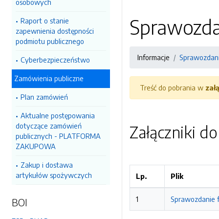
osobowych
Sprawozda
Raport o stanie
zapewnienia dostępności
podmiotu publicznego
Informacje
Sprawozdani
Cyberbezpieczeństwo
Zamówienia publiczne
Treść do pobrania w
zał
Plan zamówień
Aktualne postępowania
dotyczące zamówień
Załączniki d
publicznych - PLATFORMA
ZAKUPOWA
Zakup i dostawa
artykułów spożywczych
Lp.
Plik
1
Sprawozdanie f
BOI