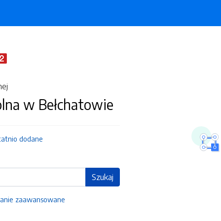
nej
olna w Bełchatowie
tatnio dodane
Szukaj
anie zaawansowane